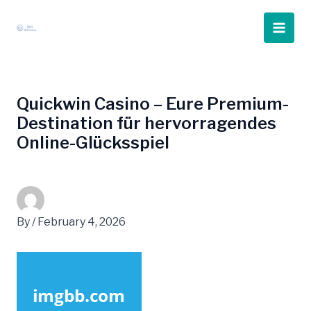
Skip
to
content
Quickwin Casino – Eure Premium-
Destination für hervorragendes
Online-Glücksspiel
By
/
February 4, 2026