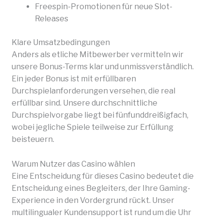
Freespin-Promotionen für neue Slot-
Releases
Klare Umsatzbedingungen
Anders als etliche Mitbewerber vermitteln wir
unsere Bonus-Terms klar und unmissverständlich.
Ein jeder Bonus ist mit erfüllbaren
Durchspielanforderungen versehen, die real
erfüllbar sind. Unsere durchschnittliche
Durchspielvorgabe liegt bei fünfunddreißigfach,
wobei jegliche Spiele teilweise zur Erfüllung
beisteuern.
Warum Nutzer das Casino wählen
Eine Entscheidung für dieses Casino bedeutet die
Entscheidung eines Begleiters, der Ihre Gaming-
Experience in den Vordergrund rückt. Unser
multilingualer Kundensupport ist rund um die Uhr