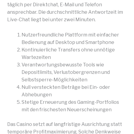
täglich per Direktchat, E-Mail und Telefon
ansprechbar. Die durchschnittliche Antwortzeit im
Live-Chat liegt bei unter zwei Minuten.
Nutzerfreundliche Plattform mit einfacher
Bedienung auf Desktop und Smartphone
Kontinuierliche Transfers ohne unnötige
Wartezeiten
Verantwortungsbewusste Tools wie
Depositlimits, Verlustobergrenzen und
Selbstsperre-Möglichkeiten
Null versteckten Beträge bei Ein- oder
Abhebungen
Stetige Erneuerung des Gaming-Portfolios
mit den frischesten Neuerscheinungen
Das Casino setzt auf langfristige Ausrichtung statt
temporäre Profitmaximierung. Solche Denkweise