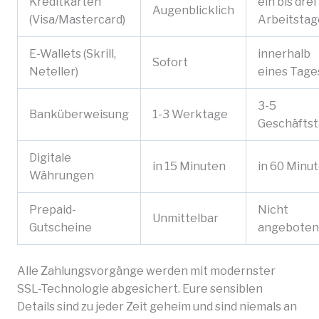
Kreditkarten
ein bis drei
Augenblicklich
(Visa/Mastercard)
Arbeitstag
E-Wallets (Skrill,
innerhalb
Sofort
Neteller)
eines Tage
3-5
Banküberweisung
1-3 Werktage
Geschäfts
Digitale
in 15 Minuten
in 60 Minu
Währungen
Prepaid-
Nicht
Unmittelbar
Gutscheine
angeboten
Alle Zahlungsvorgänge werden mit modernster
SSL-Technologie abgesichert. Eure sensiblen
Details sind zu jeder Zeit geheim und sind niemals an