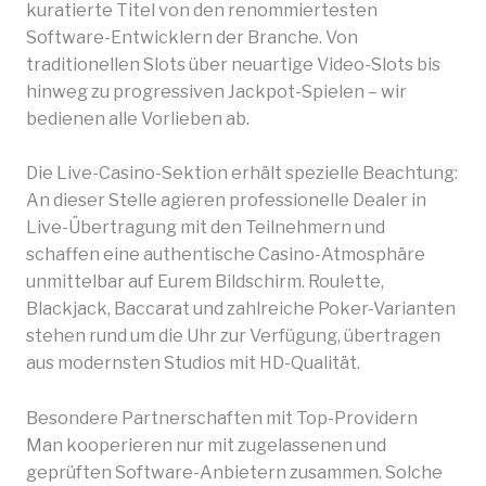
kuratierte Titel von den renommiertesten
Software-Entwicklern der Branche. Von
traditionellen Slots über neuartige Video-Slots bis
hinweg zu progressiven Jackpot-Spielen – wir
bedienen alle Vorlieben ab.
Die Live-Casino-Sektion erhält spezielle Beachtung:
An dieser Stelle agieren professionelle Dealer in
Live-Übertragung mit den Teilnehmern und
schaffen eine authentische Casino-Atmosphäre
unmittelbar auf Eurem Bildschirm. Roulette,
Blackjack, Baccarat und zahlreiche Poker-Varianten
stehen rund um die Uhr zur Verfügung, übertragen
aus modernsten Studios mit HD-Qualität.
Besondere Partnerschaften mit Top-Providern
Man kooperieren nur mit zugelassenen und
geprüften Software-Anbietern zusammen. Solche