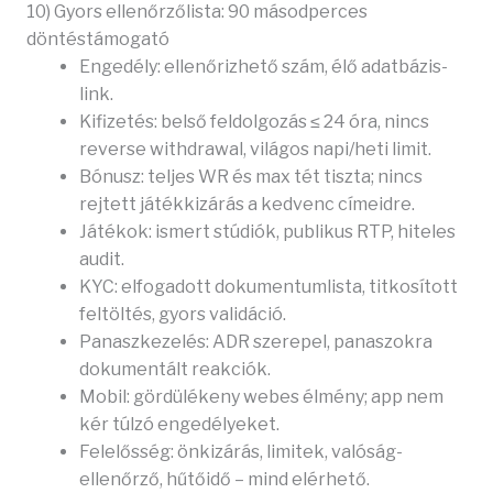
10) Gyors ellenőrzőlista: 90 másodperces
döntéstámogató
Engedély: ellenőrizhető szám, élő adatbázis-
link.
Kifizetés: belső feldolgozás ≤ 24 óra, nincs
reverse withdrawal, világos napi/heti limit.
Bónusz: teljes WR és max tét tiszta; nincs
rejtett játékkizárás a kedvenc címeidre.
Játékok: ismert stúdiók, publikus RTP, hiteles
audit.
KYC: elfogadott dokumentumlista, titkosított
feltöltés, gyors validáció.
Panaszkezelés: ADR szerepel, panaszokra
dokumentált reakciók.
Mobil: gördülékeny webes élmény; app nem
kér túlzó engedélyeket.
Felelősség: önkizárás, limitek, valóság-
ellenőrző, hűtőidő – mind elérhető.