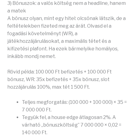
3) Bónuszok: a valós költség nem a headline, hanem
a matek
A bónusz olyan, mint egy hitel: olcsónak látszik, de a
feltételekben fizeted meg az árát. Olvasd el a
fogadási követelményt (WR), a
játékhozzájárulásokat, a maximális tétet és a
kifizetési plafont. Ha ezek bármelyike homályos,
inkább mondj nemet.
Rövid példa: 100 000 Ft befizetés + 100 000 Ft
bónusz, WR: 35x befizetés + 35x bónusz, slot
hozzájárulás 100%, max tét 1 500 Ft.
Teljes megforgatás: (100 000 + 100 000) × 35 =
7 000 000 Ft.
Tegyük fel, a house edge átlagosan 2%. A
várható „bónuszköltség” 7 000 000 × 0,02 =
140 000 Ft.