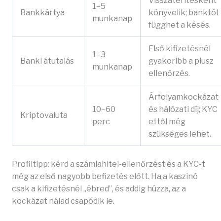
Visszatérítésként
1–5
Bankkártya
könyvelik; banktól
munkanap
függhet a késés.
Első kifizetésnél
1–3
Banki átutalás
gyakoribb a plusz
munkanap
ellenőrzés.
Árfolyamkockázat
10–60
és hálózati díj; KYC
Kriptovaluta
perc
ettől még
szükséges lehet.
Profiltipp: kérd a számlahitel-ellenőrzést és a KYC-t
még az első nagyobb befizetés előtt. Ha a kaszinó
csak a kifizetésnél „ébred”, és addig húzza, az a
kockázat nálad csapódik le.