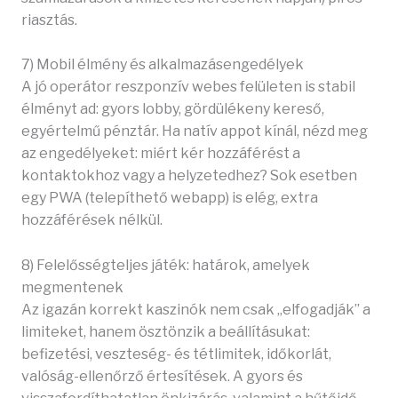
riasztás.
7) Mobil élmény és alkalmazásengedélyek
A jó operátor reszponzív webes felületen is stabil
élményt ad: gyors lobby, gördülékeny kereső,
egyértelmű pénztár. Ha natív appot kínál, nézd meg
az engedélyeket: miért kér hozzáférést a
kontaktokhoz vagy a helyzetedhez? Sok esetben
egy PWA (telepíthető webapp) is elég, extra
hozzáférések nélkül.
8) Felelősségteljes játék: határok, amelyek
megmentenek
Az igazán korrekt kaszinók nem csak „elfogadják” a
limiteket, hanem ösztönzik a beállításukat:
befizetési, veszteség- és tétlimitek, időkorlát,
valóság-ellenőrző értesítések. A gyors és