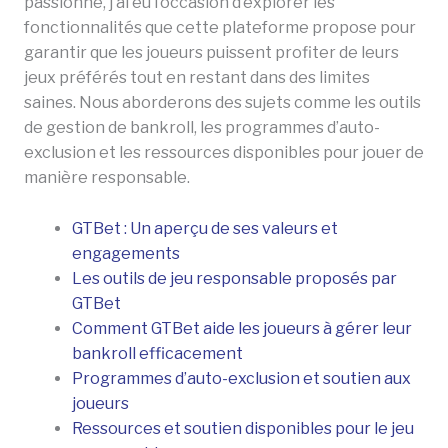
passionné, j’ai eu l’occasion d’explorer les
fonctionnalités que cette plateforme propose pour
garantir que les joueurs puissent profiter de leurs
jeux préférés tout en restant dans des limites
saines. Nous aborderons des sujets comme les outils
de gestion de bankroll, les programmes d’auto-
exclusion et les ressources disponibles pour jouer de
manière responsable.
GTBet : Un aperçu de ses valeurs et
engagements
Les outils de jeu responsable proposés par
GTBet
Comment GTBet aide les joueurs à gérer leur
bankroll efficacement
Programmes d’auto-exclusion et soutien aux
joueurs
Ressources et soutien disponibles pour le jeu