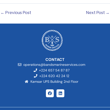
←
Previous Post
Next Post
→
CONTACT
operations@bandsmarineservices.com
+224 657 54 87 87
+224 620 42 24 12
Kamsar UPS Building 2nd Floor
F
L
a
i
c
n
e
k
b
e