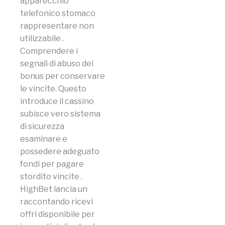
apparecchio
telefonico stomaco
rappresentare non
utilizzabile .
Comprendere i
segnali di abuso dei
bonus per conservare
le vincite. Questo
introduce il cassino
subisce vero sistema
di sicurezza
esaminare e
possedere adeguato
fondi per pagare
stordito vincite .
HighBet lancia un
raccontando ricevi
offri disponibile per