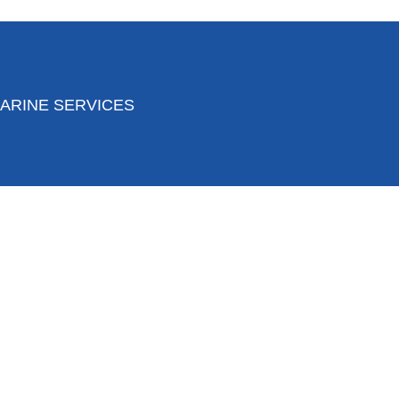
 MARINE SERVICES