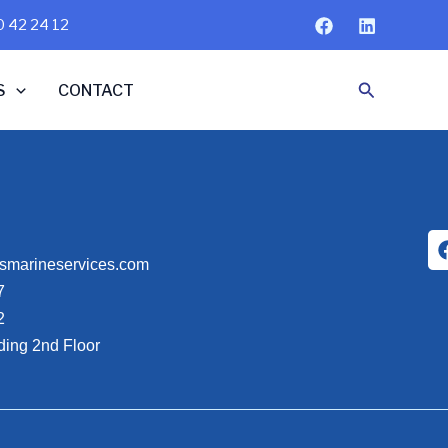
 42 24 12
Search
S
CONTACT
smarineservices.com
7
2
ing 2nd Floor