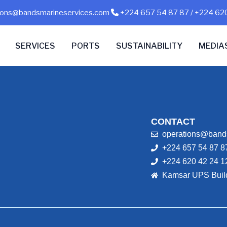
ions@bandsmarineservices.com
+224 657 54 87 87 / +224 620
SERVICES
PORTS
SUSTAINABILITY
MEDIA
CONTACT
operations@band
+224 657 54 87 8
+224 620 42 24 1
Kamsar UPS Build