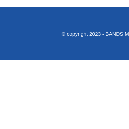
© copyright 2023 - BANDS